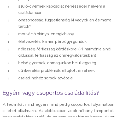
szülő-gyermek kapcsolat nehézségei, helyem a
családomban
önazonosság, függetlenség, ki vagyok én és merre
tartok?
motiváció hiánya, energiahiány
életvezetés, karrier, pénzügyi gondok
nőiesség-férfiasság kérdéskörei (Pl. harmónia a női
ciklussal, férfiasság az önmegvalósításban)
belső gyermek, önmagunkon belüli egység
dühkezelési problémák, elfojtott érzelmek
családi nehéz sorsok átvétele
Egyéni vagy csoportos családállítás?
A technikát mind egyéni mind pedig csoportos folyamatban
is lehet alkalmazni. Az alábbiakban adok néhány támpontot,
hogy melyik kinek való, de ha nem vagy biztos benne, akkor