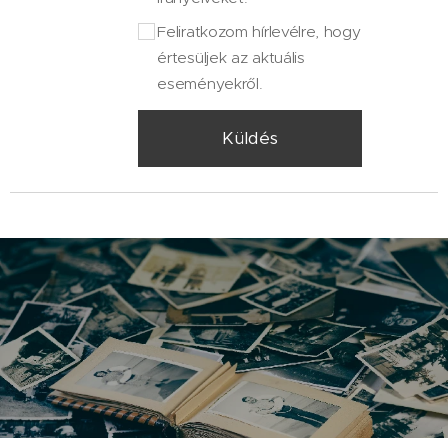
Feliratkozom hírlevélre, hogy
értesüljek az aktuális
eseményekről.
Küldés