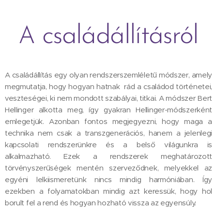
családállításról
A
A családállítás egy olyan rendszerszemléletű módszer, amely
megmutatja, hogy hogyan hatnak rád a családod történetei,
veszteségei, ki nem mondott szabályai, titkai. A módszer Bert
Hellinger alkotta meg, így gyakran Hellinger-módszerként
emlegetjük. Azonban fontos megjegyezni, hogy maga a
technika nem csak a transzgenerációs, hanem a jelenlegi
kapcsolati rendszerünkre és a belső világunkra is
alkalmazható. Ezek a rendszerek meghatározott
törvényszerűségek mentén szerveződnek, melyekkel az
egyéni lelkiismeretünk nincs mindig harmóniában. Így
ezekben a folyamatokban mindig azt keressük, hogy hol
borult fel a rend és hogyan hozható vissza az egyensúly.