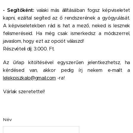
- Segítőként:
valaki más állításában fogsz képviseletet
kapni, ezáltal segíted az ő rendszerének a gyógyulását.
A képviseletekben rád is hat a mező, neked is lesznek
felismeréseid. Ha még csak ismerkedsz a módszerrel,
javaslom, hogy ezt az opciót válaszd!
Részvételi díj: 3.000. Ft.
Az űrlap kitöltésével egyszerűen jelentkezhetsz, ha
kérdésed van, akkor pedig írj nekem e-mailt a
lelekpiszkalo@gmail.com
-ra!
Várlak szeretettel!
Név