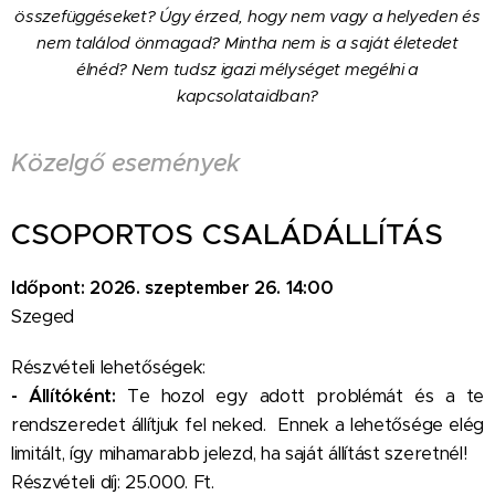
összefüggéseket? Úgy érzed, hogy nem vagy a helyeden és
nem találod önmagad? Mintha nem is a saját életedet
élnéd? Nem tudsz igazi mélységet megélni a
kapcsolataidban?
Közelgő események
CSOPORTOS CSALÁDÁLLÍTÁS
Időpont: 2026. szeptember 26. 14:00
Szeged
Részvételi lehetőségek:
- Állítóként:
Te hozol egy adott problémát és a te
rendszeredet állítjuk fel neked. Ennek a lehetősége elég
limitált, így mihamarabb jelezd, ha saját állítást szeretnél!
Részvételi díj: 25.000. Ft.