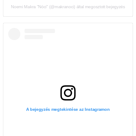
Noemi Makra "Nóci" (@makranoci) által megosztott bejegyzés
A bejegyzés megtekintése az Instagramon