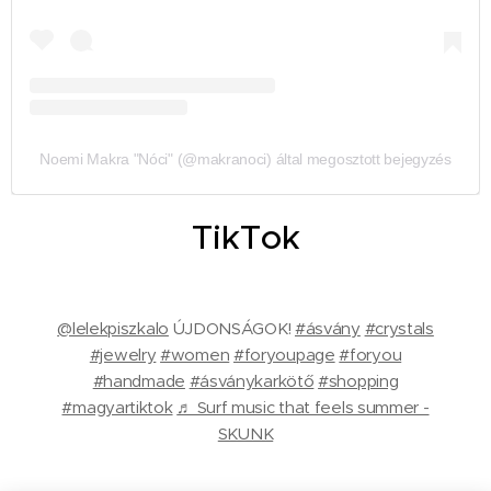
Noemi Makra "Nóci" (@makranoci) által megosztott bejegyzés
TikTok
@lelekpiszkalo
ÚJDONSÁGOK!
#ásvány
#crystals
#jewelry
#women
#foryoupage
#foryou
#handmade
#ásványkarkötő
#shopping
#magyartiktok
♬ Surf music that feels summer -
SKUNK